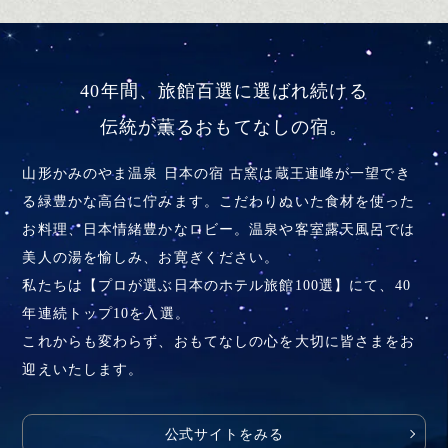
40年間、旅館百選に選ばれ続ける
伝統が薫るおもてなしの宿。
山形かみのやま温泉 日本の宿 古窯は蔵王連峰が一望でき
る緑豊かな高台に佇みます。こだわりぬいた食材を使った
お料理、
日本情緒豊かなロビー。温泉や客室露天風呂では
美人の湯を愉しみ、お寛ぎください。
私たちは【プロが選ぶ日本のホテル旅館100選】にて、40
年連続トップ10を入選。
これからも変わらず、おもてなしの心を大切に皆さまをお
迎えいたします。
公式サイトをみる