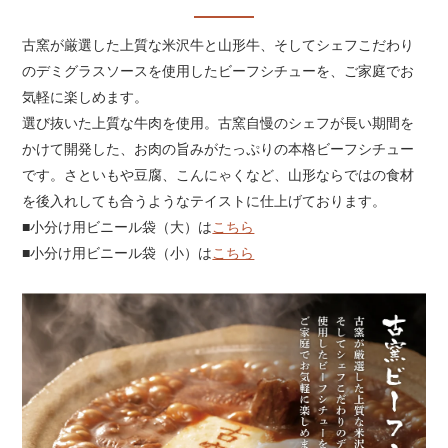
K
に
S
追
で
投
T
加
シ
稿
で
す
古窯が厳選した上質な米沢牛と山形牛、そしてシェフこだわり
ェ
す
ピ
ア
る
ン
る
す
す
のデミグラスソースを使用したビーフシチューを、ご家庭でお
る
る
気軽に楽しめます。
選び抜いた上質な牛肉を使用。古窯自慢のシェフが長い期間を
かけて開発した、お肉の旨みがたっぷりの本格ビーフシチュー
です。さといもや豆腐、こんにゃくなど、山形ならではの食材
を後入れしても合うようなテイストに仕上げております。
■小分け用ビニール袋（大）は
こちら
■小分け用ビニール袋（小）は
こちら