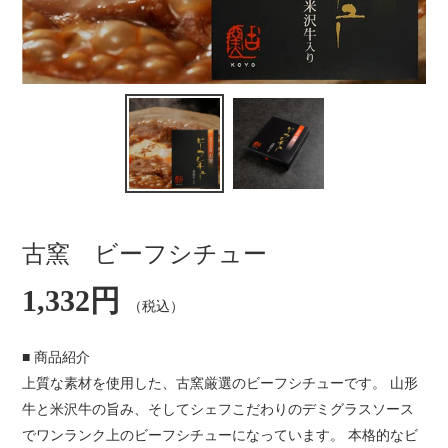
古窯 ビーフシチュー
通
1,332円
（税込）
常
価
格
■ 商品紹介
上質な素材を使用した、古窯厳選のビーフシチューです。 山形
牛と米沢牛の旨み、そしてシェフこだわりのデミグラスソース
でワンランク上のビーフシチューになっています。 本格的なビ