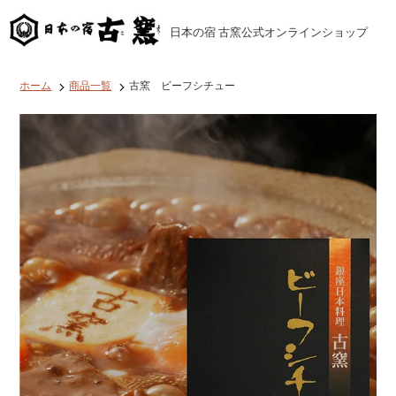
コ
ン
日本の宿 古窯公式オンラインショップ
テ
ン
ツ
に
ホーム
商品一覧
古窯 ビーフシチュー
ス
キ
ッ
プ
す
る