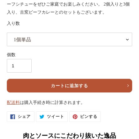
ーフシチューをぜひご家庭でお楽しみください。 2個入りと3個
入り、古窯ビーフカレーとのセットもございます。
入り数
個数
カートに追加する
配送料
は購入手続き時に計算されます。
カ
ー
F
T
P
シェア
ツイート
ピンする
ト
A
W
I
に
C
I
N
E
T
T
商
B
T
E
品
肉とソースにこだわり抜いた逸品
O
E
R
を
O
R
E