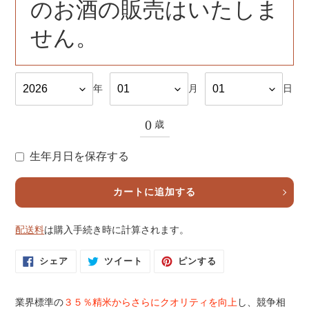
のお酒の販売はいたしま
せん。
年
月
日
0
歳
生年月日を保存する
カートに追加する
配送料
は購入手続き時に計算されます。
カ
ー
F
T
P
シェア
ツイート
ピンする
ト
A
W
I
に
C
I
N
E
T
T
商
B
T
E
品
O
E
R
業界標準の
３５％精米からさらにクオリティを向上
し、競争相
O
R
E