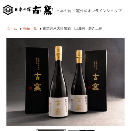
コ
ン
日本の宿 古窯公式オンラインショップ
テ
ン
ツ
に
ホーム
商品一覧
古窯純米大吟醸酒 山田錦 磨き三割
ス
キ
ッ
プ
す
る