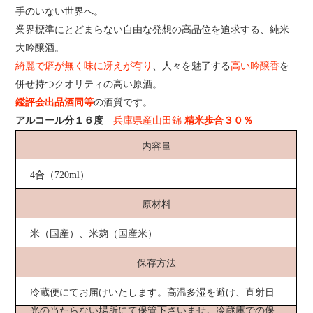
を
K
に
S
追
手のいない世界へ。
で
投
T
加
シ
稿
で
業界標準にとどまらない自由な発想の高品位を追求する、純米
す
ェ
す
ピ
ア
る
ン
る
大吟醸酒。
す
す
る
る
綺麗で癖が無く味に冴えが有り
、人々を魅了する
高い吟醸香
を
併せ持つクオリティの高い原酒。
鑑評会出品酒同等
の酒質です。
アルコール分１６度
兵庫県産山田錦
精米歩合３０％
内容量
4合（720ml）
原材料
米（国産）、米麹（国産米）
保存方法
冷蔵便にてお届けいたします。高温多湿を避け、直射日
光の当たらない場所にて保管下さいませ。冷蔵庫での保