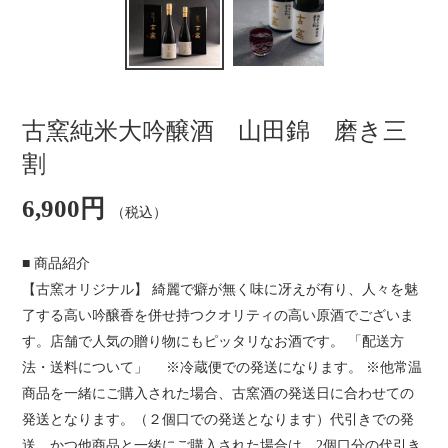
古窯純米大吟醸酒 山田錦 磨き三
割
通
6,900円
（税込）
常
価
格
■ 商品紹介
【古窯オリジナル】 綺麗で癖が無く味に冴えが有り、人々を魅
了する高い吟醸香を併せ持つクオリティの高い原酒でございま
す。店舗で人気の贈り物にもピッタリなお酒です。 「配送方
法・送料について」 ※冷蔵便での発送になります。 ※他常温
商品を一緒にご購入された場合、古窯酒の発送日に合わせての
発送となります。（２個口での発送となります）代引きでの発
送、かつ他商品と一緒にご購入された場合は、2個口分の代引き