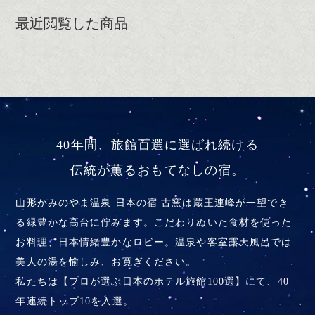
最近閲覧した商品
40年間、旅館百選に選ばれ続ける
伝統が薫るおもてなしの宿。
山形かみのやま温泉 日本の宿 古窯は蔵王連峰が一望でき
る緑豊かな高台に佇みます。こだわりぬいた食材を使った
お料理、
日本情緒豊かなロビー。温泉や客室露天風呂では
美人の湯を愉しみ、お寛ぎください。
私たちは【プロが選ぶ日本のホテル旅館100選】にて、40
年連続トップ10を入選。