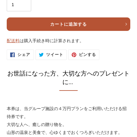
カートに追加する
配送料
は購入手続き時に計算されます。
カ
ー
F
T
P
シェア
ツイート
ピンする
ト
A
W
I
に
C
I
N
E
T
T
商
B
T
E
品
お世話になった方、大切な方へのプレゼント
O
E
R
を
O
R
E
K
に
S
追
に...
で
投
T
加
シ
稿
で
す
ェ
す
ピ
ア
る
ン
る
す
す
る
る
本券は、当グループ施設の４万円プランをご利用いただける招
待券です。
大切な人へ、癒しの贈り物を。
山形の温泉と美食で、心ゆくまでおくつろぎいただけます。