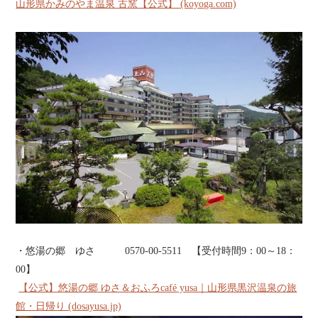
山形県かみのやま温泉 古窯【公式】 (koyoga.com)
・悠湯の郷 ゆさ 0570-00-5511 【受付時間9：00～18：
00】
【公式】悠湯の郷 ゆさ＆おふろcafé yusa｜山形県黒沢温泉の旅
館・日帰り (dosayusa.jp)