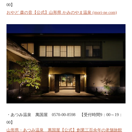
00】
おやど 森の音【公式】山形県 かみのやま温泉 (mori-ne.com)
・あつみ温泉 萬国屋 0570-00-8598 【受付時間9：00～19：
00】
山形県・あつみ温泉 萬国屋【公式】創業三百余年の老舗旅館