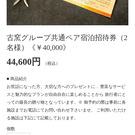
古窯グループ共通ペア宿泊招待券（2
名様）《￥40,000》
通
44,600円
（税込）
常
価
格
■ 商品紹介
お世話になった方、大切な方へのプレゼントに... 豊富なサービ
スと魅力的なプランが自由自在に楽しめることから 旅行者にと
っての最良の贈り物となっています。※ 御予約の際は事前に各
施設までお電話にてお問い合わせ下さいませ。 ご利用いただけ
る施設は下記にて記載しております。
個数