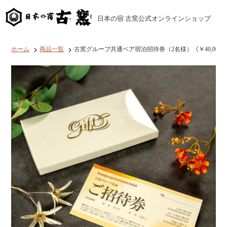
コ
ン
日本の宿 古窯公式オンラインショップ
テ
ン
ツ
に
ホーム
商品一覧
古窯グループ共通ペア宿泊招待券（2名様）《￥40,000
ス
キ
ッ
プ
す
る