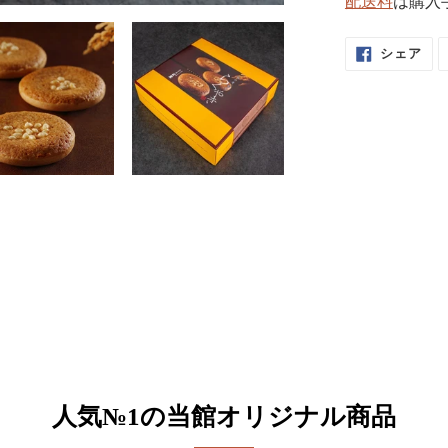
配送料
は購入
カ
ー
F
ト
シェア
A
に
C
商
E
B
品
O
を
O
追
K
で
加
シ
す
ェ
る
ア
す
る
人気№1の当館オリジナル商品