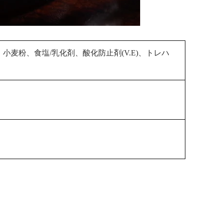
麦粉、食塩/乳化剤、酸化防止剤(V.E)、トレハ