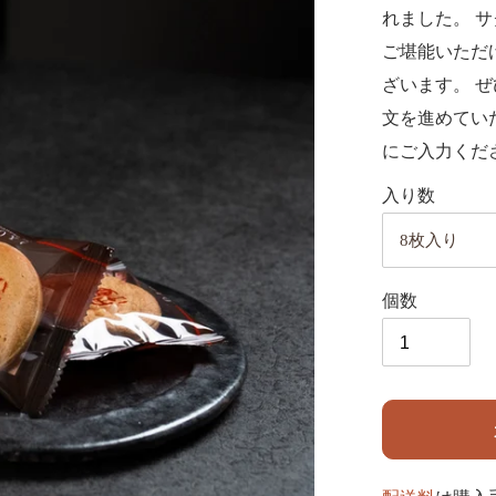
れました。 
ご堪能いただ
ざいます。 
文を進めてい
にご入力くだ
入り数
個数