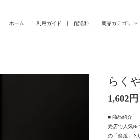
ホーム
利用ガイド
配送料
商品カテゴリ
らく
1,602
通
常
価
格
■ 商品紹介
売店で人気№
の「楽焼」と