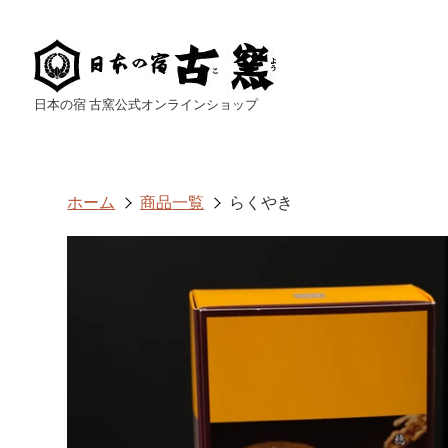
コ
ン
テ
ン
ツ
に
ス
日本の宿 古窯公式オンラインショップ
キ
ッ
プ
す
る
ホーム
商品一覧
らくやき