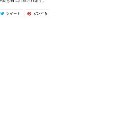
手続き時に計算されます。
T
P
ツイート
ピンする
W
I
I
N
T
T
T
E
E
R
R
E
に
S
投
T
稿
で
す
ピ
る
ン
す
る