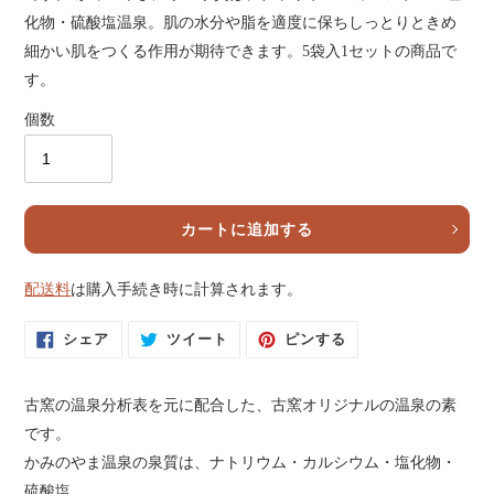
化物・硫酸塩温泉。肌の水分や脂を適度に保ちしっとりときめ
細かい肌をつくる作用が期待できます。5袋入1セットの商品で
す。
個数
カートに追加する
配送料
は購入手続き時に計算されます。
カ
ー
F
T
P
シェア
ツイート
ピンする
ト
A
W
I
に
C
I
N
E
T
T
商
B
T
E
品
O
E
R
古窯の温泉分析表を元に配合した、古窯オリジナルの温泉の素
を
O
R
E
K
に
S
追
です。
で
投
T
加
シ
稿
で
かみのやま温泉の泉質は、ナトリウム・カルシウム・塩化物・
す
ェ
す
ピ
ア
る
ン
る
硫酸塩