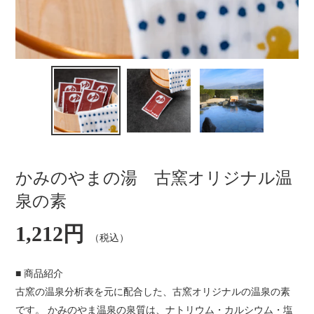
かみのやまの湯 古窯オリジナル温
泉の素
通
1,212円
（税込）
常
価
格
■ 商品紹介
古窯の温泉分析表を元に配合した、古窯オリジナルの温泉の素
です。 かみのやま温泉の泉質は、ナトリウム・カルシウム・塩