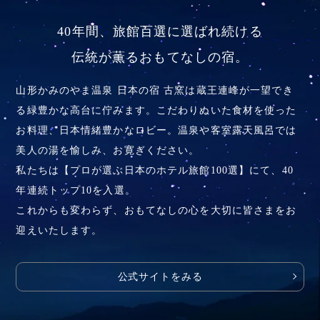
40年間、旅館百選に選ばれ続ける
伝統が薫るおもてなしの宿。
山形かみのやま温泉 日本の宿 古窯は蔵王連峰が一望でき
る緑豊かな高台に佇みます。こだわりぬいた食材を使った
お料理、
日本情緒豊かなロビー。温泉や客室露天風呂では
美人の湯を愉しみ、お寛ぎください。
私たちは【プロが選ぶ日本のホテル旅館100選】にて、40
年連続トップ10を入選。
これからも変わらず、おもてなしの心を大切に皆さまをお
迎えいたします。
公式サイトをみる