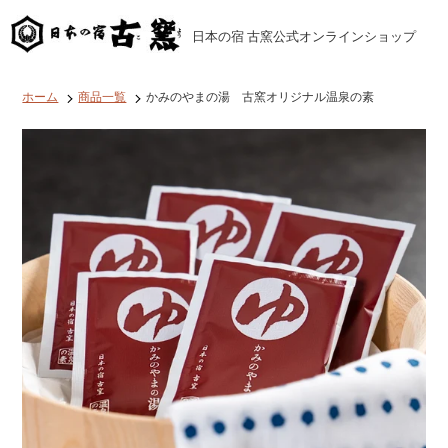
コ
ン
日本の宿 古窯公式オンラインショップ
テ
ン
ツ
に
ホーム
商品一覧
かみのやまの湯 古窯オリジナル温泉の素
ス
キ
ッ
プ
す
る